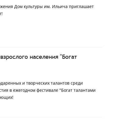
ажения Дом культуры им. Ильича приглашает
т!
 взрослого населения "Богат
одаренных и творческих талантов среди
астия в ежегодном фестивале "Богат талантами
лающих!