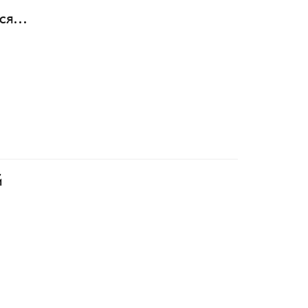
ся...
й