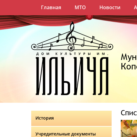
Главная
МТО
Новости
Мун
Коп
Спис
История
Учредительные документы